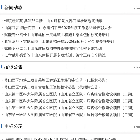
情暖睦和苑 共筑邻里情—山东建招党支部开展社区慰问活动
山海寻梦 阔步而行丨山东建招召开2025年度工作总结暨表彰大会
赋能专业成长︱山东建招开展建筑工程施工总承包招标实务培训
政策落地・实操赋能︱山东建招开展2025版招标计价新规专项培训
赋能专业成长丨山东建招成功举办货物招标全流程专题培训
以学赋能强监管丨山东建招开展专项培训，筑牢工程安全防线
华山西区地块二项目幕墙工程施工资格预审公告（代招标公告）
华山西区地块二项目古建施工资格预审公告（代招标公告）
山东第一医科大学附属省立医院（山东省立医院）病房综合楼建设项目（二期）…
山东第一医科大学附属省立医院（山东省立医院）病房综合楼建设项目（二期）…
山东第一医科大学附属省立医院（山东省立医院）病房综合楼建设项目（二期）…
山东第一医科大学附属省立医院（山东省立医院）病房综合楼建设项目（二期）…
济南起步区崔寨片区43街区B-1地块项目酒店委托运营管理中标公告