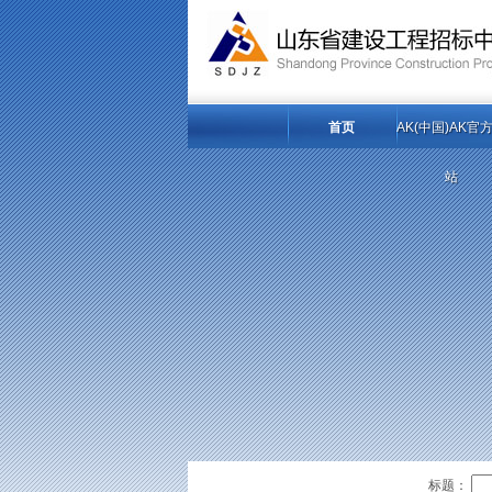
首页
AK(中国)AK官
站
标题：