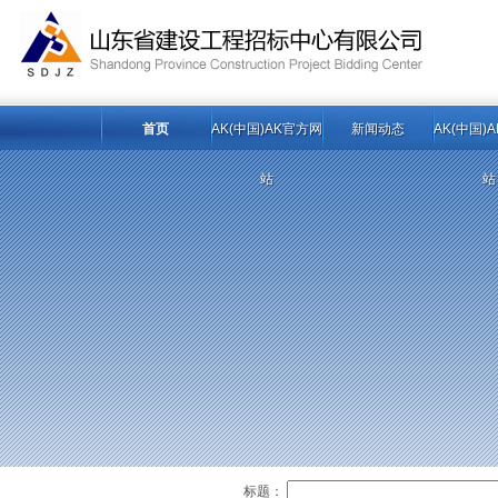
首页
AK(中国)AK官方网
新闻动态
AK(中国)
站
站
标题：