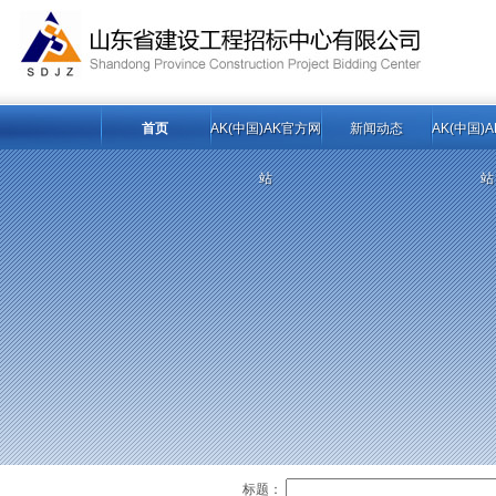
首页
AK(中国)AK官方网
新闻动态
AK(中国)
站
站
标题：