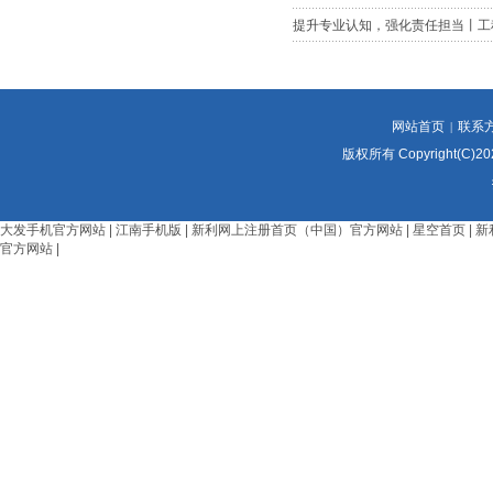
提升专业认知，强化责任担当丨工
网站首页
联系
|
版权所有 Copyright(C)
大发手机官方网站
|
江南手机版
|
新利网上注册首页（中国）官方网站
|
星空首页
|
新
官方网站
|