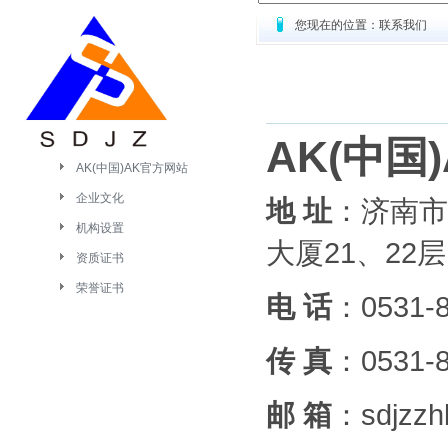
您现在的位置：联系我们
AK(中国
AK(中国)AK官方网站
企业文化
地 址
：济南市
机构设置
大厦21、22层
资质证书
荣誉证书
电 话
：0531-8
传 真
：0531-8
邮 箱
：
sdjzz