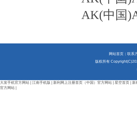
AK(中国
网站首页
联系
|
版权所有 Copyright(C)
大发手机官方网站
|
江南手机版
|
新利网上注册首页（中国）官方网站
|
星空首页
|
新
官方网站
|