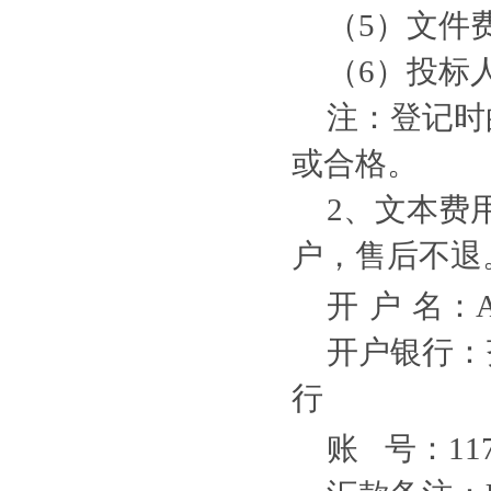
（
5
）文件
（
6
）投标
注：登记时
或合格。
2、文本费
户，售后不退
开
户
名：A
开户银行：
行
账
号：1174