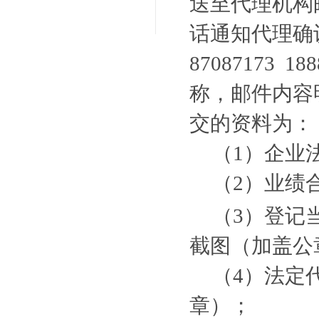
送至代理机构邮箱
话通知代理确认
87087173
188
称，邮件内容
交的资料为：
（
1）企业
（
2
）业绩
（
3
）登记
截图（加盖公
（
4
）法定
章）；