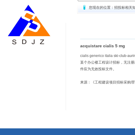
您现在的位置：招投标相关
acquistare cialis 5 mg
cialis generico italia
ski-club-aur
某个办公楼工程设计招标，无注册
件应为无效投标文件。
来源：《工程建设项目招标采购理