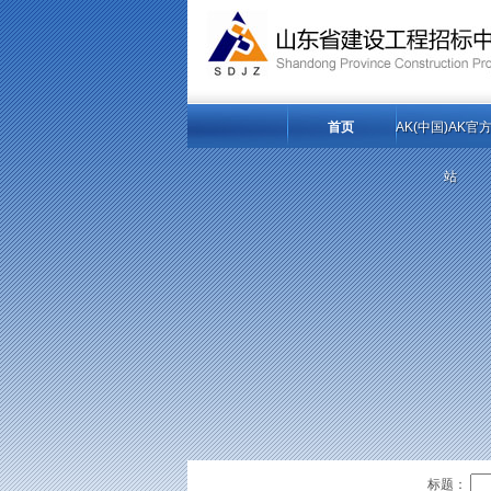
首页
AK(中国)AK官
站
标题：