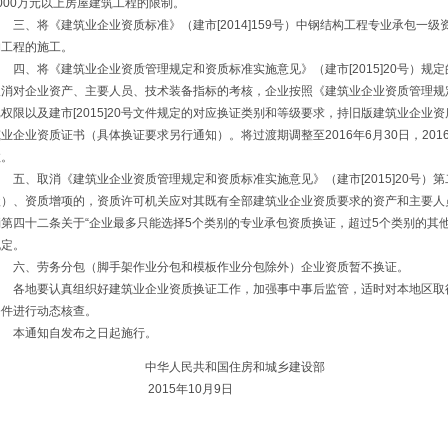
000万元以上房屋建筑工程的限制。
三、将《建筑业企业资质标准》（建市[2014]159号）中钢结构工程专业承包一
构工程的施工。
四、将《建筑业企业资质管理规定和资质标准实施意见》（建市[2015]20号）规
取消对企业资产、主要人员、技术装备指标的考核，企业按照《建筑业企业资质管理规
批权限以及建市[2015]20号文件规定的对应换证类别和等级要求，持旧版建筑业企
业企业资质证书（具体换证要求另行通知）。将过渡期调整至2016年6月30日，20
效。
五、取消《建筑业企业资质管理规定和资质标准实施意见》（建市[2015]20号）第
级）、资质增项的，资质许可机关应对其既有全部建筑业企业资质要求的资产和主要人
消第四十二条关于“企业最多只能选择5个类别的专业承包资质换证，超过5个类别的其
规定。
六、劳务分包（脚手架作业分包和模板作业分包除外）企业资质暂不换证。
各地要认真组织好建筑业企业资质换证工作，加强事中事后监管，适时对本地区取
条件进行动态核查。
本通知自发布之日起施行。
中华人民共和国住房和城乡建设部
2015年10月9日