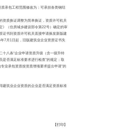
级资质承包工程范围修改为：可承担各类钢结
定的资质换证调整为简单换证，资质许可机关
定》（住房城乡建设部令第22号）确定的审
业资质证书到资质许可机关直接申请换发新版建
16年7月1日起，旧版建筑业企业资质证书失
二十八条“企业申请资质升级（含一级升特
员是否满足标准要求进行检查”的规定；取
他专业承包资质按资质增项要求提出申请”的
得建筑业企业资质的企业是否满足资质标准
【
打印
】