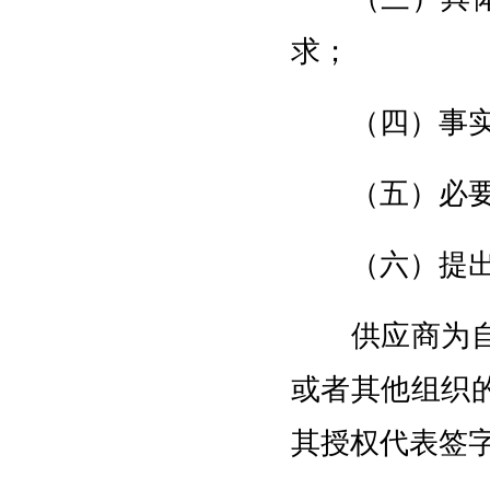
求；
（四）事实
（五）必要
（六）提出
供应商为自然
或者其他组织
其授权代表签