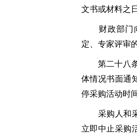
文书或材料之
财政部门向
定、专家评审
第二十八条 
体情况书面通
停采购活动时间
采购人和采购
立即中止采购