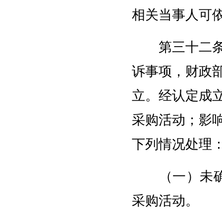
相关当事人可
第三十二条 
诉事项，财政
立。经认定成
采购活动；影
下列情况处理
（一）未确定
采购活动。