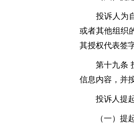
投诉人为自然
或者其他组织
其授权代表签
第十九条 投
信息内容，并
投诉人提起
（一）提起