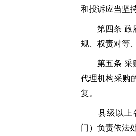
和投诉应当坚
第四条 政府
规、权责对等
第五条 采购
代理机构采购
复。
县级以上各
门）负责依法