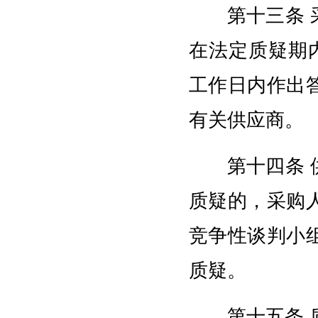
第十三条 采
在法定质疑期
工作日内作出
有关供应商。
第十四条 供
质疑的，采购
竞争性谈判小
质疑。
第十五条 质