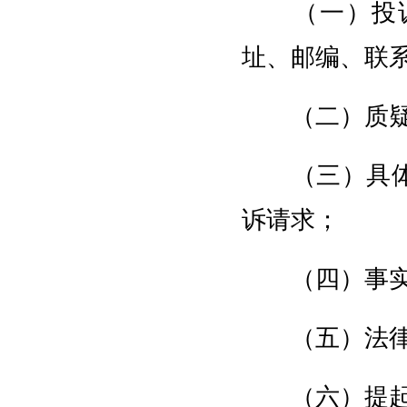
（一）投诉
址、邮编、联
（二）质疑和
（三）具体、
诉请求；
（四）事实
（五）法律
（六）提起