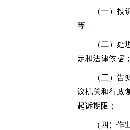
（一）投诉人
等；
（二）处理决
定和法律依据
（三）告知相
议机关和行政
起诉期限；
（四）作出