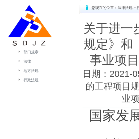
您现在的位置：法律法规 > 
关于进一
规定》和
部门规章
事业项
法律
地方法规
日期：2021
行政法规
的工程项目
业
国家发