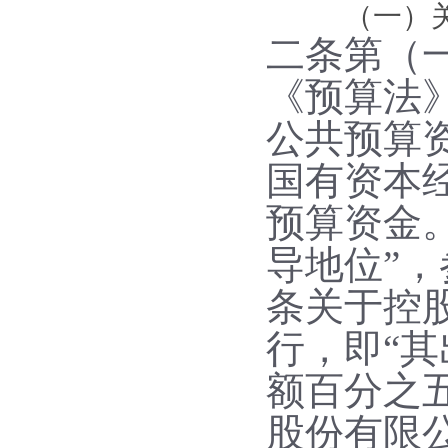
（一）
二条第（
《预算法
公共预算
国有资本
预算资金
导地位”
条关于控
行，即“
额百分之
股份有限