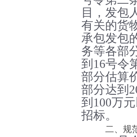
目，发包
有关的货
承包发包
务等各部
到16号
部分估算价
部分达到2
到100万
招标。
二、规