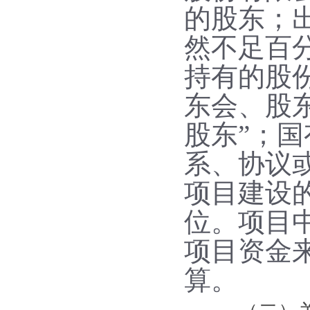
的股东；
然不足百
持有的股
东会、股
股东”；
系、协议
项目建设
位。项目
项目资金
算。
（二）