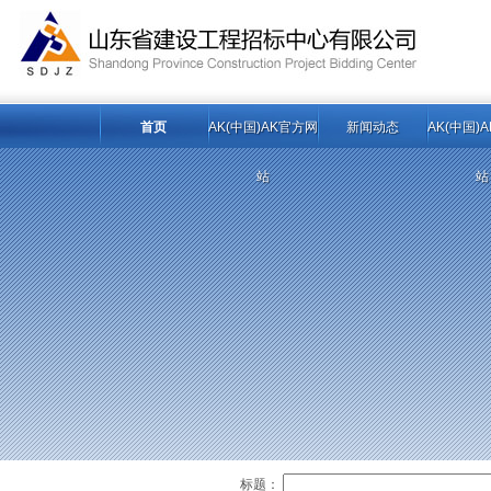
首页
AK(中国)AK官方网
新闻动态
AK(中国)
站
站
标题：