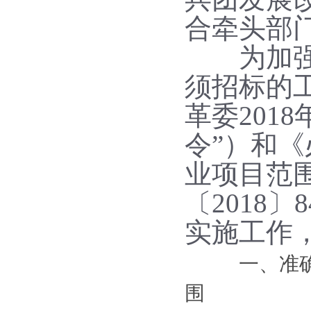
合牵头部
为加强政
须招标的
革委201
令”）和
业项目范
〔2018〕
实施工作
一、准
围