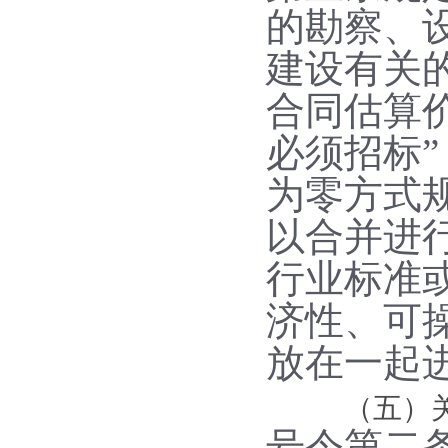
的勘察、
建设有关
合同估算
必须招标
为零方式
以合并进
行业标准
济性、可
放在一起
（五）
号令第二