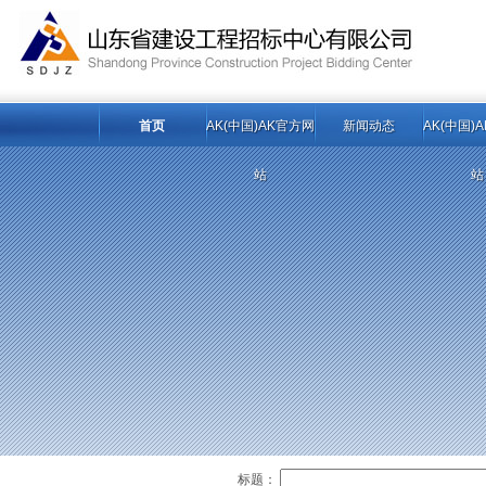
首页
AK(中国)AK官方网
新闻动态
AK(中国)
站
站
标题：