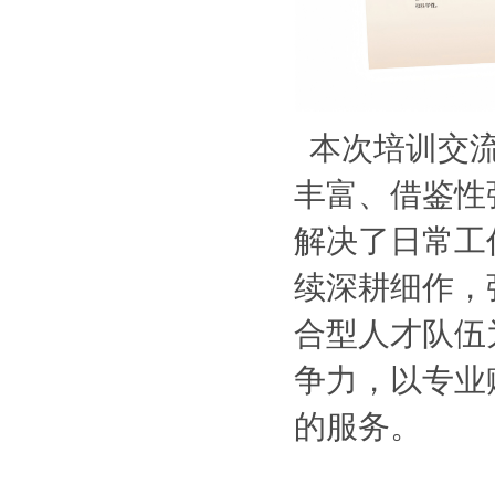
本次培训交流
丰富、借鉴性
解决了日常工
续深耕细作，
合型人才队伍
争力，以专业
的服务。