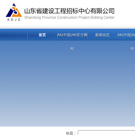
首页
AK(中国)AK官方网
新闻动态
AK(中国)
站
站
标题：