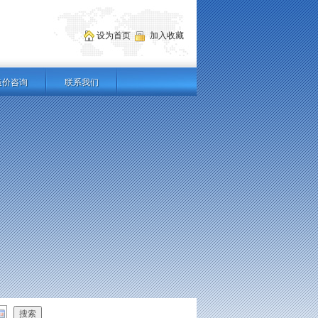
设为首页
加入收藏
造价咨询
联系我们