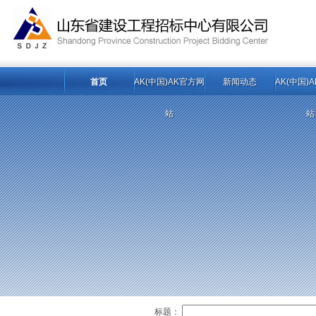
首页
AK(中国)AK官方网
新闻动态
AK(中国)
站
站
标题：