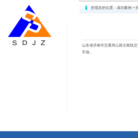
您现在的位置：成功案例 > 
山东省济南市交通局公路主枢纽交通
车场。