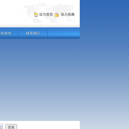
设为首页
加入收藏
造价咨询
联系我们