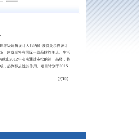
心
世界级建筑设计大师
约翰·波特曼
亲自设计
广场，建成后将有国际一线品牌旗舰店、生活
截止2012年济南通过审批的第一高楼，将
成，起到标志性的作用。项目计划于2015
【
打印
】