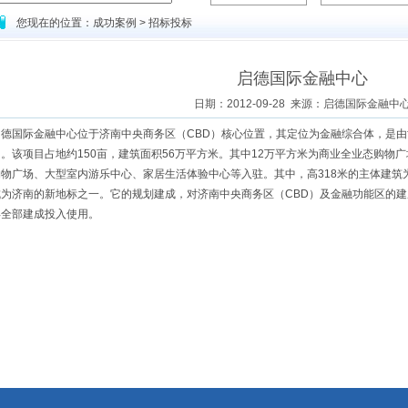
您现在的位置：成功案例 > 招标投标
启德国际金融中心
日期：2012-09-28 来源：启德国际金融中
启德国际金融中心位于济南中央商务区（
CBD
）核心位置，其定位为金融综合体，是由
的。该项目占地约150亩，建筑面积56万平方米。其中12万平方米为商业全业态购物
购物广场、大型室内游乐中心、家居生活体验中心等入驻。其中，高318米的主体建筑为
成为济南的新地标之一。它的规划建成，对济南中央商务区（CBD）及金融功能区的建
年全部建成投入使用。