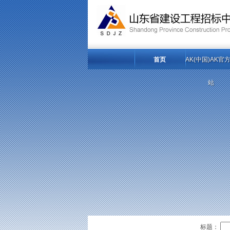
首页
AK(中国)AK官
站
标题：