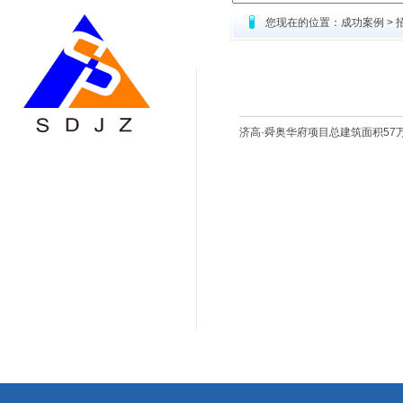
您现在的位置：成功案例 > 
济高·舜奥华府项目总建筑面积57