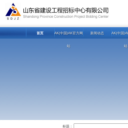
首页
AK(中国)AK官方网
新闻动态
AK(中国)
站
站
标题：