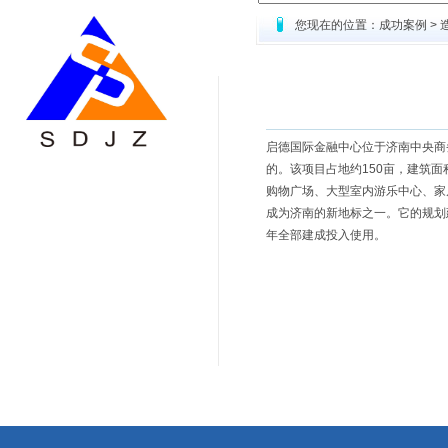
您现在的位置：成功案例 > 
启德国际金融中心位于济南中央商
的。该项目占地约150亩，建筑
购物广场、大型室内游乐中心、家
成为济南的新地标之一。它的规划
年全部建成投入使用。