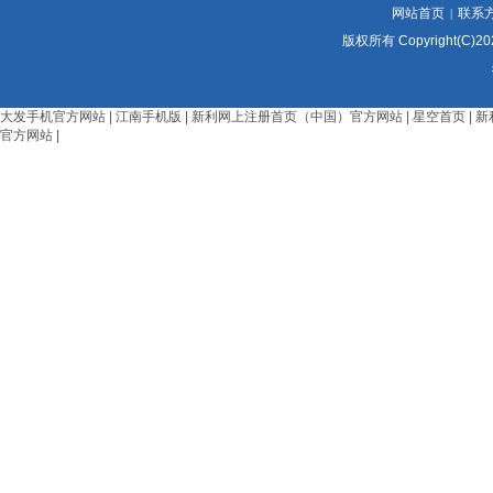
网站首页
联系
|
版权所有 Copyright(C)
大发手机官方网站
|
江南手机版
|
新利网上注册首页（中国）官方网站
|
星空首页
|
新
官方网站
|